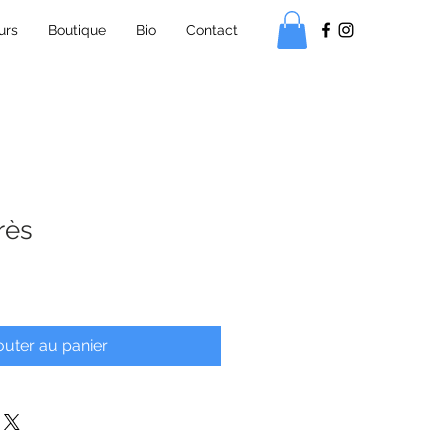
urs
Boutique
Bio
Contact
rès
outer au panier